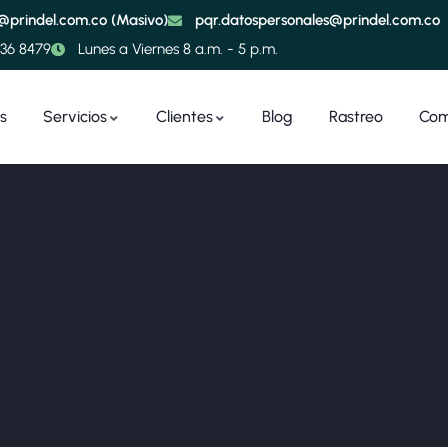
e@prindel.com.co (Masivo)
pqr.datospersonales@prindel.com.co
236 8479
Lunes a Viernes 8 a.m. - 5 p.m.
s
Servicios
Clientes
Blog
Rastreo
Com