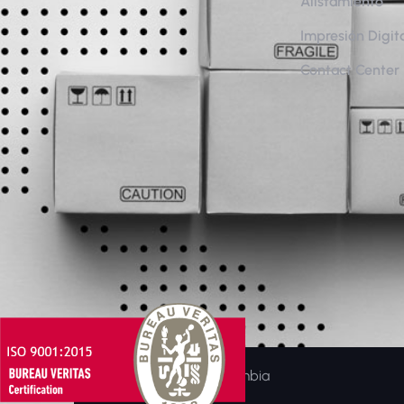
Alistamiento
Impresión Digit
Contact Center
© Prindel S.A. – Colombia