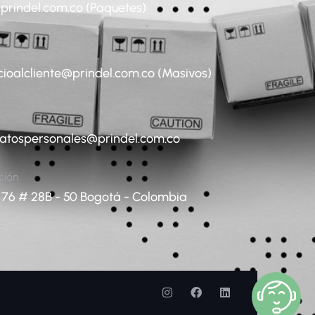
prindel.com.co (Paquetes)
cioalcliente@prindel.com.co (Masivos)
datospersonales@prindel.com.co
ción
 76 # 28B - 50 Bogotá - Colombia