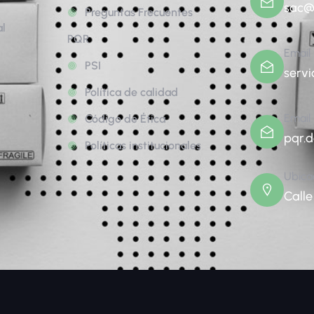
sac@
Preguntas Frecuentes
al
PQR
Email
PSI
servi
Política de calidad
Email
Código de Ética
pqr.
Políticas institucionales
Ubica
Calle