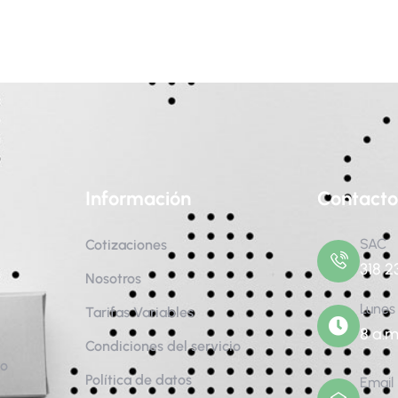
Información
Contacto
SAC
Cotizaciones
318 2
Nosotros
Lunes
Tarifas Variables
8 a.m
Condiciones del servicio
to
Política de datos
Email