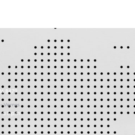
36 8479
 - Viernes
. a 5 p.m.