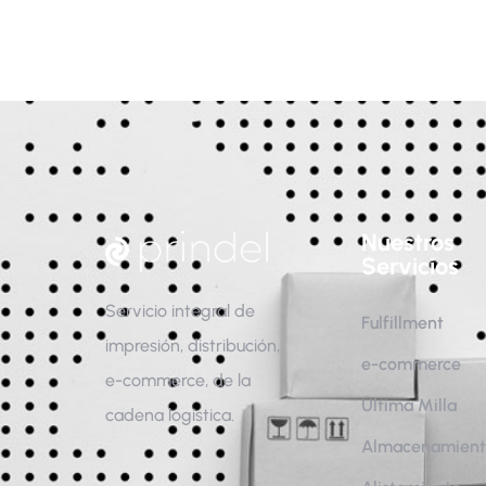
Nuestros
Servicios
Servicio integral de
Fulfillment
impresión, distribución,
e-commerce
e-commerce, de la
Última Milla
cadena logística.
Almacenamien