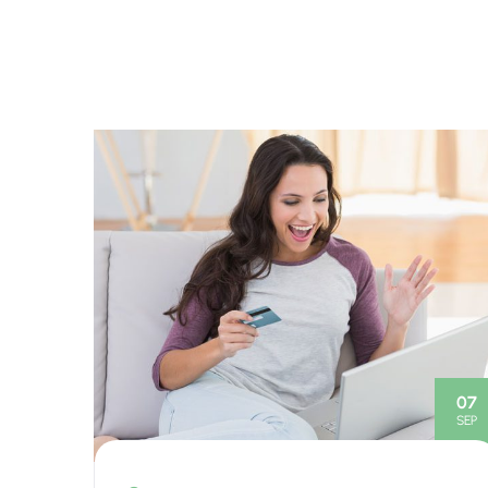
07
SEP