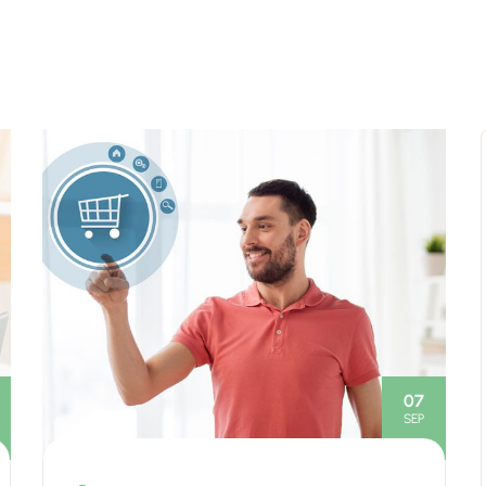
07
SEP