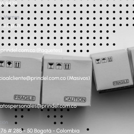
36 8479
 - Viernes
. a 5 p.m.
prindel.com.co (Paquetes)
cioalcliente@prindel.com.co (Masivos)
datospersonales@prindel.com.co
ción
 76 # 28B - 50 Bogotá - Colombia