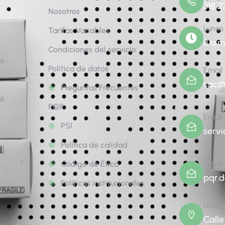
318 2
Nosotros
Lunes
Tarifas Variables
8 a.m
Condiciones del servicio
to
Política de datos
Email
sac@
Preguntas Frecuentes
al
PQR
Email
PSI
servi
Política de calidad
Email
Código de Ética
pqr.
Políticas institucionales
Ubica
Calle