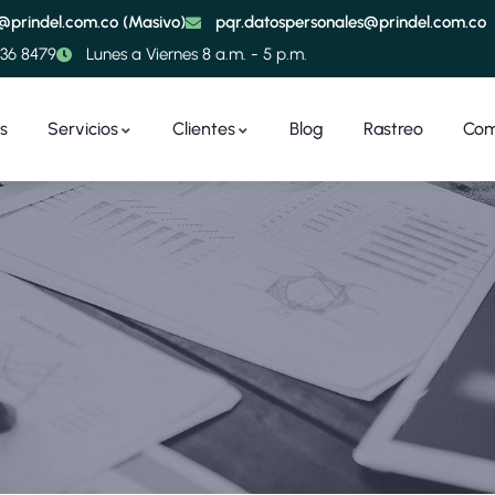
e@prindel.com.co (Masivo)
pqr.datospersonales@prindel.com.co
236 8479
Lunes a Viernes 8 a.m. - 5 p.m.
s
Servicios
Clientes
Blog
Rastreo
Com