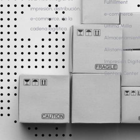
Fulfillment
impresión, distribución,
e-commerce
e-commerce, de la
Última Milla
cadena logística.
Almacenamien
Alistamiento
Impresión Digit
Contact Center